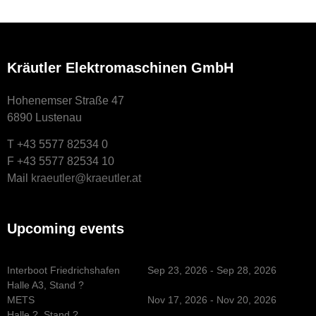
Kräutler Elektromaschinen GmbH
Hohenemser Straße 47
6890 Lustenau
T +43 5577 82534 0
F +43 5577 82534 10
Mail
kraeutler@kraeutler.at
Upcoming events
Interboot Friedrichshafen
Sep 23, 2026 - Sep 28, 2026
Halle A3, Stand ?
METS
Nov 17, 2026 - Nov 20, 2026
Halle ?, Stand ?