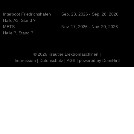
Interboot Friedrichshafen
Sep. 23, 2026 - Sep. 28, 2026
Halle A3, Stand ?
METS
Nov. 17, 2026 - Nov. 20, 2026
Halle ?, Stand ?
© 2026 Kräutler Elektromaschinen |
Impressum
|
Datenschutz
|
AGB
| powered by
DomiHirtl