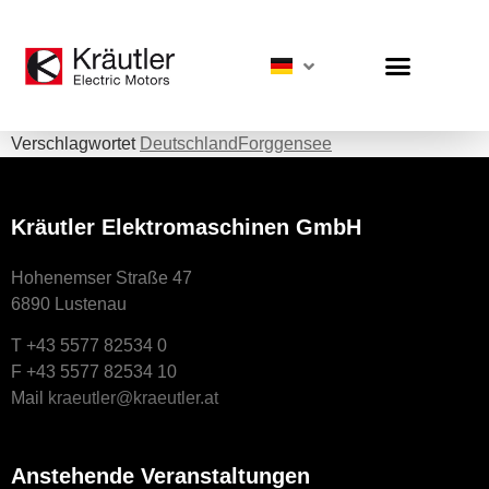
Verschlagwortet
Deutschland
Forggensee
Kräutler Elektromaschinen GmbH
Hohenemser Straße 47
6890 Lustenau
T +43 5577 82534 0
F +43 5577 82534 10
Mail
kraeutler@kraeutler.at
Anstehende Veranstaltungen