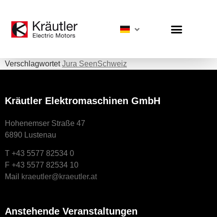
Verschlagwortet
Jura Seen
Schweiz
Kräutler Elektromaschinen GmbH
Hohenemser Straße 47
6890 Lustenau
T +43 5577 82534 0
F +43 5577 82534 10
Mail
kraeutler@kraeutler.at
Anstehende Veranstaltungen