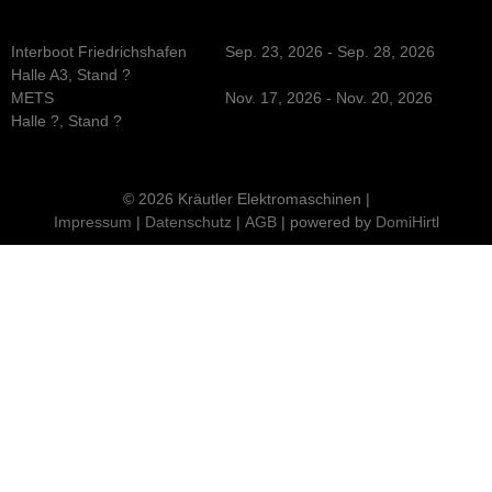
Interboot Friedrichshafen
Sep. 23, 2026 - Sep. 28, 2026
Halle A3, Stand ?
METS
Nov. 17, 2026 - Nov. 20, 2026
Halle ?, Stand ?
© 2026 Kräutler Elektromaschinen |
Impressum
|
Datenschutz
|
AGB
| powered by
DomiHirtl