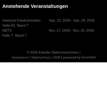
Anstehende Veranstaltungen
Interboot Friedrichshafen
Sep. 23, 2026 - Sep. 28, 2026
Halle A3, Stand ?
METS
Nov. 17, 2026 - Nov. 20, 2026
Halle ?, Stand ?
© 2026 Kräutler Elektromaschinen |
Impressum
|
Datenschutz
|
AGB
| powered by
DomiHirtl