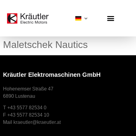
Maletschek Nautics
Kräutler Elektromaschinen GmbH
Hohenemser Straße 47
6890 Lustenau
T +43 5577 82534 0
F +43 5577 82534 10
Mail
kraeutler@kraeutler.at