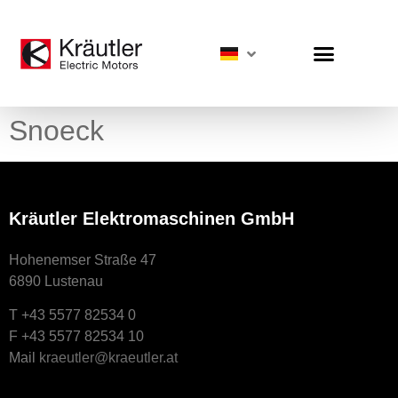
Snoeck
Kräutler Elektromaschinen GmbH
Hohenemser Straße 47
6890 Lustenau
T +43 5577 82534 0
F +43 5577 82534 10
Mail
kraeutler@kraeutler.at