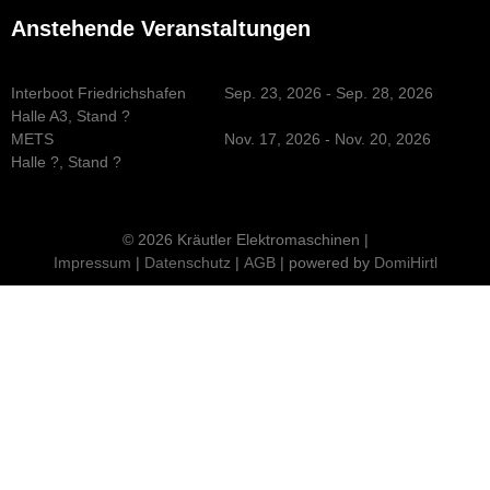
Anstehende Veranstaltungen
Interboot Friedrichshafen
Sep. 23, 2026 - Sep. 28, 2026
Halle A3, Stand ?
METS
Nov. 17, 2026 - Nov. 20, 2026
Halle ?, Stand ?
© 2026 Kräutler Elektromaschinen |
Impressum
|
Datenschutz
|
AGB
| powered by
DomiHirtl