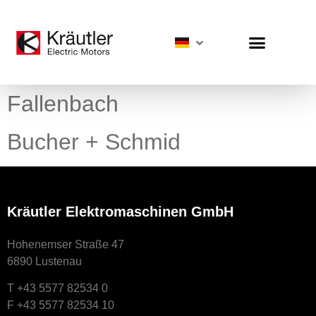
Fallenbach
Bucher + Schmid
Kräutler Elektromaschinen GmbH
Hohenemser Straße 47
6890 Lustenau
T +43 5577 82534 0
F +43 5577 82534 10