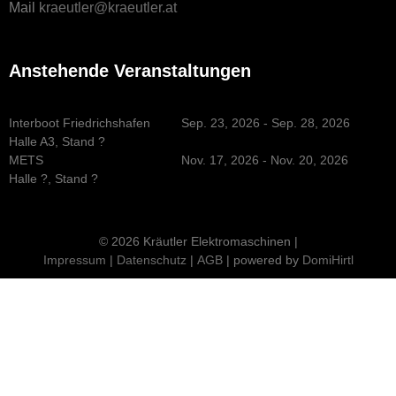
Mail
kraeutler@kraeutler.at
Anstehende Veranstaltungen
Interboot Friedrichshafen
Sep. 23, 2026 - Sep. 28, 2026
Halle A3, Stand ?
METS
Nov. 17, 2026 - Nov. 20, 2026
Halle ?, Stand ?
© 2026 Kräutler Elektromaschinen |
Impressum
|
Datenschutz
|
AGB
| powered by
DomiHirtl