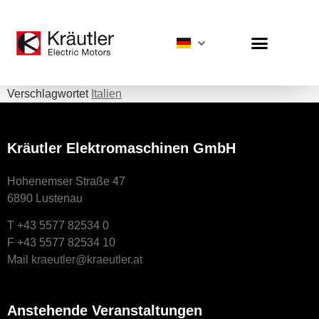
Verschlagwortet
Italien
Kräutler Elektromaschinen GmbH
Hohenemser Straße 47
6890 Lustenau
T +43 5577 82534 0
F +43 5577 82534 10
Mail
kraeutler@kraeutler.at
Anstehende Veranstaltungen