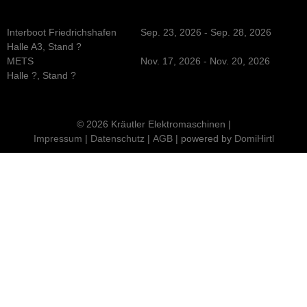
Interboot Friedrichshafen
Sep. 23, 2026 - Sep. 28, 2026
Halle A3, Stand ?
METS
Nov. 17, 2026 - Nov. 20, 2026
Halle ?, Stand ?
© 2026 Kräutler Elektromaschinen |
Impressum
|
Datenschutz
|
AGB
| powered by
DomiHirtl