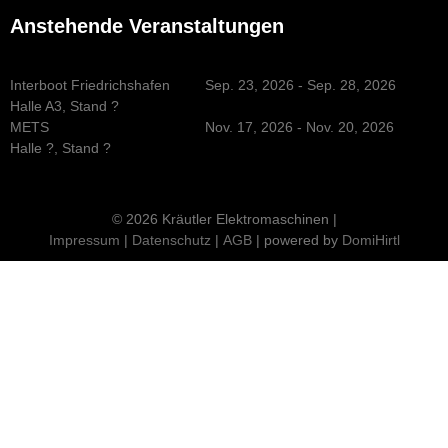
Anstehende Veranstaltungen
Interboot Friedrichshafen
Sep. 23, 2026 - Sep. 28, 2026
Halle A3, Stand ?
METS
Nov. 17, 2026 - Nov. 20, 2026
Halle ?, Stand ?
© 2026 Kräutler Elektromaschinen |
Impressum
|
Datenschutz
|
AGB
| powered by
DomiHirtl