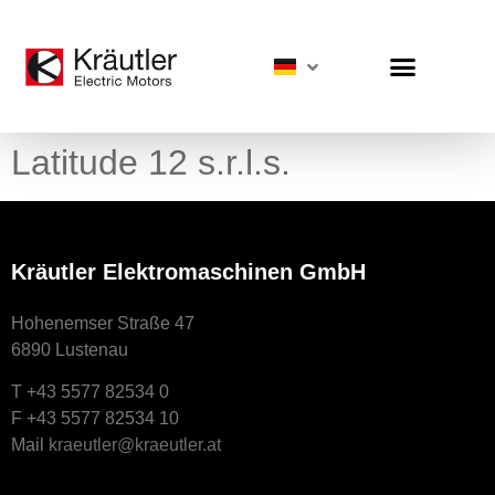
Latitude 12 s.r.l.s.
Kräutler Elektromaschinen GmbH
Hohenemser Straße 47
6890 Lustenau
T +43 5577 82534 0
F +43 5577 82534 10
Mail
kraeutler@kraeutler.at